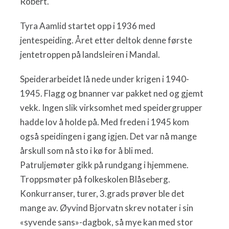
Robert.
Tyra Aamlid startet opp i 1936 med
jentespeiding. Året etter deltok denne første
jentetroppen på landsleiren i Mandal.
Speiderarbeidet lå nede under krigen i 1940-
1945. Flagg og bnanner var pakket ned og gjemt
vekk. Ingen slik virksomhet med speidergrupper
hadde lov å holde på. Med freden i 1945 kom
også speidingen i gang igjen. Det var nå mange
årskull som nå sto i kø for å bli med.
Patruljemøter gikk på rundgang i hjemmene.
Troppsmøter på folkeskolen Blåseberg.
Konkurranser, turer, 3.grads prøver ble det
mange av. Øyvind Bjorvatn skrev notater i sin
«syvende sans»-dagbok, så mye kan med stor