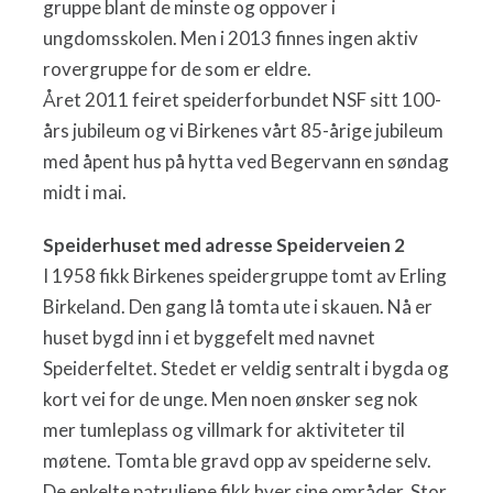
gruppe blant de minste og oppover i
ungdomsskolen. Men i 2013 finnes ingen aktiv
rovergruppe for de som er eldre.
Året 2011 feiret speiderforbundet NSF sitt 100-
års jubileum og vi Birkenes vårt 85-årige jubileum
med åpent hus på hytta ved Begervann en søndag
midt i mai.
Speiderhuset med adresse Speiderveien 2
I 1958 fikk Birkenes speidergruppe tomt av Erling
Birkeland. Den gang lå tomta ute i skauen. Nå er
huset bygd inn i et byggefelt med navnet
Speiderfeltet. Stedet er veldig sentralt i bygda og
kort vei for de unge. Men noen ønsker seg nok
mer tumleplass og villmark for aktiviteter til
møtene. Tomta ble gravd opp av speiderne selv.
De enkelte patruljene fikk hver sine områder. Stor