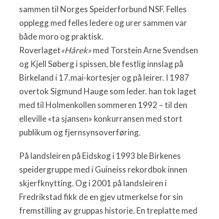
sammen til Norges Speiderforbund NSF. Felles
opplegg med felles ledere og urer sammen var
både moro og praktisk.
Roverlaget
«Hårek»
med Torstein Arne Svendsen
og Kjell Søberg i spissen, ble festlig innslag på
Birkeland i 17.mai-kortesjer og på leirer. I 1987
overtok Sigmund Hauge som leder. han tok laget
med til Holmenkollen sommeren 1992 – til den
elleville «ta sjansen» konkurransen med stort
publikum og fjernsynsoverføring.
På landsleiren på Eidskog i 1993 ble Birkenes
speidergruppe med i Guineiss rekordbok innen
skjerfknytting. Og i 2001 på landsleiren i
Fredrikstad fikk de en gjev utmerkelse for sin
fremstilling av gruppas historie. En treplatte med