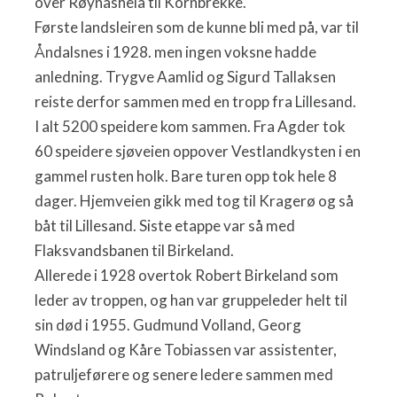
over Røynåsheia til Kornbrekke.
Første landsleiren som de kunne bli med på, var til
Åndalsnes i 1928. men ingen voksne hadde
anledning. Trygve Aamlid og Sigurd Tallaksen
reiste derfor sammen med en tropp fra Lillesand.
I alt 5200 speidere kom sammen. Fra Agder tok
60 speidere sjøveien oppover Vestlandkysten i en
gammel rusten holk. Bare turen opp tok hele 8
dager. Hjemveien gikk med tog til Kragerø og så
båt til Lillesand. Siste etappe var så med
Flaksvandsbanen til Birkeland.
Allerede i 1928 overtok Robert Birkeland som
leder av troppen, og han var gruppeleder helt til
sin død i 1955. Gudmund Volland, Georg
Windsland og Kåre Tobiassen var assistenter,
patruljeførere og senere ledere sammen med