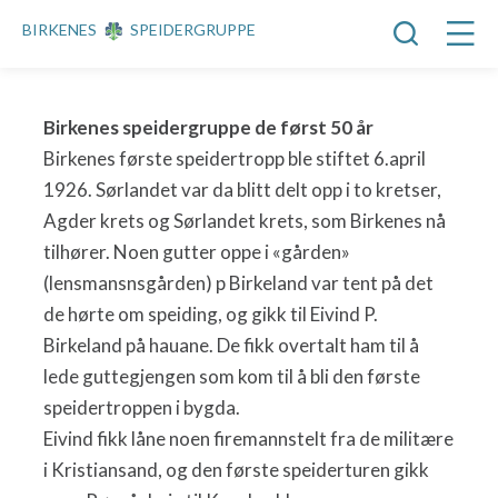
BIRKENES
SPEIDERGRUPPE
Birkenes speidergruppe de først 50 år
Birkenes første speidertropp ble stiftet 6.april
1926. Sørlandet var da blitt delt opp i to kretser,
Agder krets og Sørlandet krets, som Birkenes nå
tilhører. Noen gutter oppe i «gården»
(lensmansnsgården) p Birkeland var tent på det
de hørte om speiding, og gikk til Eivind P.
Birkeland på hauane. De fikk overtalt ham til å
lede guttegjengen som kom til å bli den første
speidertroppen i bygda.
Eivind fikk låne noen firemannstelt fra de militære
i Kristiansand, og den første speiderturen gikk