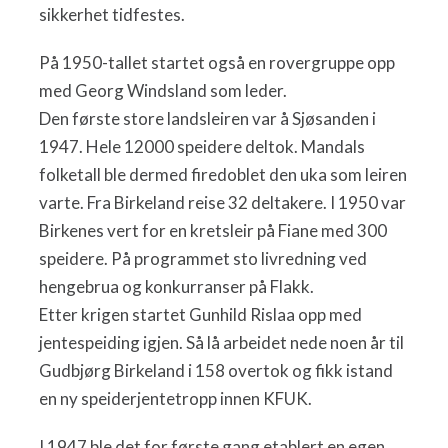
sikkerhet tidfestes.
På 1950-tallet startet også en rovergruppe opp
med Georg Windsland som leder.
Den første store landsleiren var å Sjøsanden i
1947. Hele 12000 speidere deltok. Mandals
folketall ble dermed firedoblet den uka som leiren
varte. Fra Birkeland reise 32 deltakere. I 1950 var
Birkenes vert for en kretsleir på Fiane med 300
speidere. På programmet sto livredning ved
hengebrua og konkurranser på Flakk.
Etter krigen startet Gunhild Rislaa opp med
jentespeiding igjen. Så lå arbeidet nede noen år til
Gudbjørg Birkeland i 158 overtok og fikk istand
en ny speiderjentetropp innen KFUK.
I 1947 ble det for første gang etablert en egen