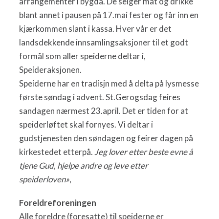
arrangementer i bygda. De selger mat og drikke
blant annet i pausen på 17.mai fester og får inn en
kjærkommen slant i kassa. Hver vår er det
landsdekkende innsamlingsaksjoner til et godt
formål som aller speiderne deltar i,
Speideraksjonen.
Speiderne har en tradisjn med å delta på lysmesse
første søndag i advent. St.Gerogsdag feires
sandagen nærmest 23.april. Det er tiden for at
speiderløftet skal fornyes. Vi deltar i
gudstjenesten den søndagen og feirer dagen på
kirkestedet etterpå.
Jeg lover etter beste evne å
tjene Gud, hjelpe andre og leve etter
speiderloven»
,
Foreldreforeningen
Alle foreldre (foresatte) til speiderne er