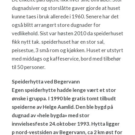
dugnadsiver og storslåtte gaver gjorde at huset
kunne taes i bruk allerede i 1960. Senere har det
også blitt arrangert store dugnader for
vedlikehold. Sist var høsten 2010 da speiderhuset
fikk nytt tak. speiderhuset har en stor sal,
peisestue, 3 små rom og kjøkken. Huset er utstyrt
med middags og kaffeservice, bord med tilbehør
til 50 personer.
Speiderhytta ved Begervann
Egen speiderhytte hadde lenge vært et stor
ønske i gruppa. I 1990 ble gratis tomt tilbudt
speiderne av Helge Aamlid. Den ble bygd på
dugnad av «hele bygda» med stor
innvielsesfeste 24.oktober 1993. Hytta ligger
p nord-vestsiden av Begervann, ca 2 km øst for