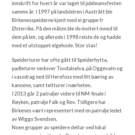
innskrift for hvert år var laget til jubileumsfesten
samme år. I 1997 på landsleiren i Austrått ble
Birkenesspeiderne kjent med ei gruppe fr
Østerrike. På den måten ble de invitert mned til
dem på leir, og allerede i 1998 reiste de og hadde
med et utstoppet elgehode. Stor stas!
Speiderturer har ofte gått til Speiderhytta,
padleturer nedover Tovdalselva, på Oggevatn og
i vassdrag ned til Herefoss med litt bæring av
kanoene, samt teltturer i nærheten.
I 2013 går 2 patruljer videre til NM-finale i
Røyken, patrulje Falk og Rev. Tidligere har
Birkenes vært representert med en patrulje ledet
av Wiggo Svendsen.
Noen grupper av speidere deltar ved lokal