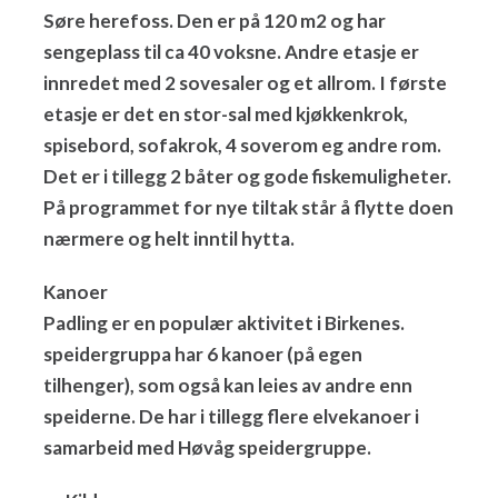
Søre herefoss. Den er på 120 m2 og har
sengeplass til ca 40 voksne. Andre etasje er
innredet med 2 sovesaler og et allrom. I første
etasje er det en stor-sal med kjøkkenkrok,
spisebord, sofakrok, 4 soverom eg andre rom.
Det er i tillegg 2 båter og gode fiskemuligheter.
På programmet for nye tiltak står å flytte doen
nærmere og helt inntil hytta.
Kanoer
Padling er en populær aktivitet i Birkenes.
speidergruppa har 6 kanoer (på egen
tilhenger), som også kan leies av andre enn
speiderne. De har i tillegg flere elvekanoer i
samarbeid med Høvåg speidergruppe.